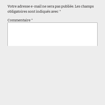
Votre adresse e-mail ne sera pas publiée.
Les champs
obligatoires sont indiqués avec
*
Commentaire
*
Nom
*
E-mail
*
Site web
Enregistrer mon nom, mon e-mail et mon site dans